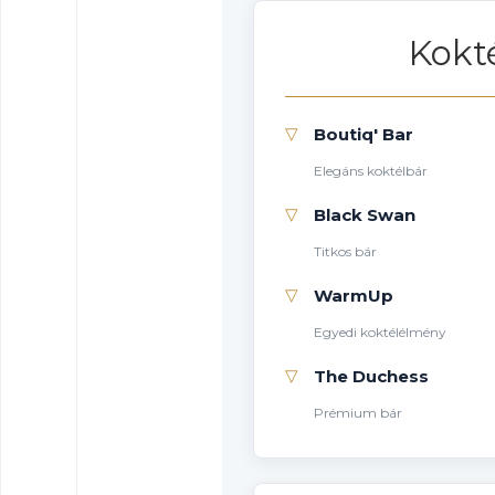
Kokt
▽
Boutiq' Bar
Elegáns koktélbár
▽
Black Swan
Titkos bár
▽
WarmUp
Egyedi koktélélmény
▽
The Duchess
Prémium bár