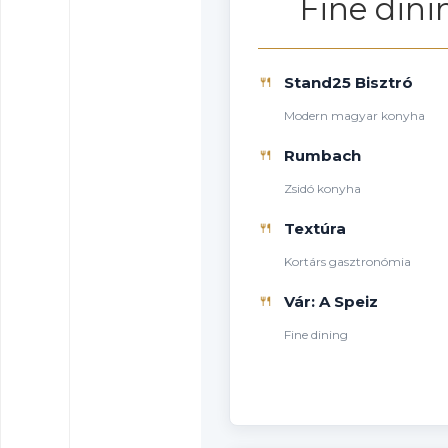
Fine dini
🍴
Stand25 Bisztró
Modern magyar konyha
🍴
Rumbach
Zsidó konyha
🍴
Textúra
Kortárs gasztronómia
🍴
Vár: A Speiz
Fine dining