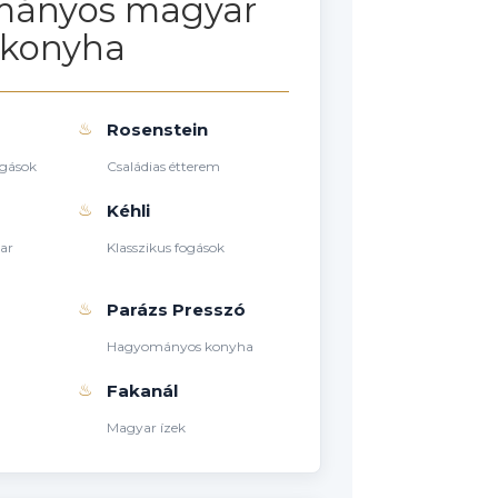
ányos magyar
konyha
♨
Rosenstein
ogások
Családias étterem
♨
Kéhli
ar
Klasszikus fogások
♨
Parázs Presszó
Hagyományos konyha
♨
Fakanál
Magyar ízek