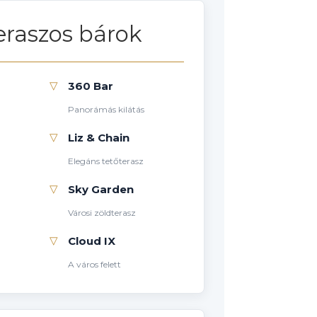
eraszos bárok
▽
360 Bar
Panorámás kilátás
▽
Liz & Chain
Elegáns tetőterasz
▽
Sky Garden
Városi zöldterasz
▽
Cloud IX
A város felett