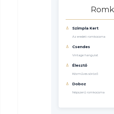
Romk
♙
Szimpla Kert
Az eredeti romkocsma
♙
Csendes
Vintage hangulat
♙
Élesztő
Kézműves söröző
♙
Doboz
Népszerű romkocsma