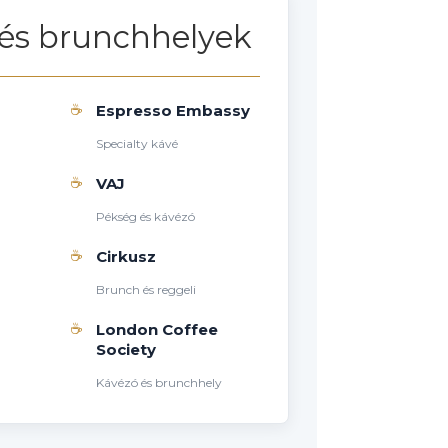
és brunchhelyek
☕
Espresso Embassy
Specialty kávé
☕
VAJ
Pékség és kávézó
☕
Cirkusz
Brunch és reggeli
☕
London Coffee
Society
Kávézó és brunchhely