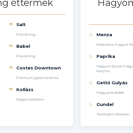
ng éttermek
Hagyom
🍴
Salt
♨
Menza
Fine dining
Klasszikus magyar f
🍴
Babel
♨
Paprika
Fine dining
Hagyományos magy
🍴
Costes Downtown
konyha
Prémium gasztronómia
♨
Gettó Gulyás
🍴
Kollázs
Magyaros ételek
Elegáns étterem
♨
Gundel
Történelmi étterem