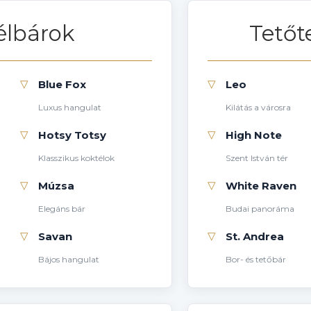
élbárok
Tetőt
▽
▽
Blue Fox
Leo
Luxus hangulat
Kilátás a városra
▽
▽
Hotsy Totsy
High Note
Klasszikus koktélok
Szent István tér
▽
▽
Múzsa
White Raven
Elegáns bár
Budai panoráma
▽
▽
Savan
St. Andrea
Bájos hangulat
Bor- és tetőbár