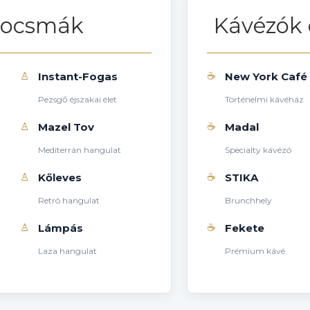
ocsmák
Kávézók 
♙
☕
Instant-Fogas
New York Café
Pezsgő éjszakai élet
Történelmi kávéház
♙
☕
Mazel Tov
Madal
Mediterrán hangulat
Specialty kávézó
♙
☕
Kőleves
STIKA
Retró hangulat
Brunchhely
♙
☕
Lámpás
Fekete
Laza hangulat
Prémium kávé